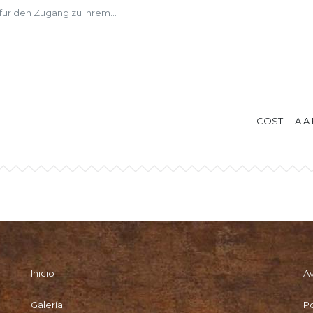
 für den Zugang zu Ihrem...
COSTILLA A
Inicio
Av
Galería
Po