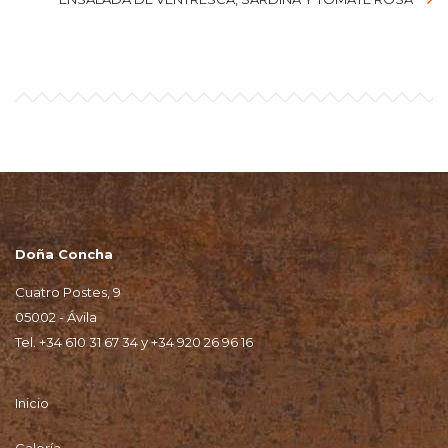
Doña Concha
Cuatro Postes, 9
05002 - Ávila
Tel.
+34 610 31 67 34
y
+34 920 26 96 16
Inicio