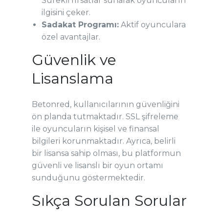
Sürekli fırsatlar sunarak oyuncuların
ilgisini çeker.
Sadakat Programı:
Aktif oyunculara
özel avantajlar.
Güvenlik ve
Lisanslama
Betonred, kullanıcılarının güvenliğini
ön planda tutmaktadır. SSL şifreleme
ile oyuncuların kişisel ve finansal
bilgileri korunmaktadır. Ayrıca, belirli
bir lisansa sahip olması, bu platformun
güvenli ve lisanslı bir oyun ortamı
sunduğunu göstermektedir.
Sıkça Sorulan Sorular