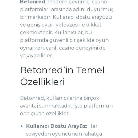
Betonred
, modern çevrimiçi casino
platformları arasında adını duyurmuş
bir markadır. Kullanıcı dostu arayüzü
ve geniş oyun yelpazesi ile dikkat
çekmektedir. Kullanıcılar, bu
platformda güvenli bir şekilde oyun
oynarken, canlı casino deneyimi de
yaşayabilirler.
Betonred’in Temel
Özellikleri
Betonred, kullanıcılarına birçok
avantaj sunmaktadır. İşte platformun
öne çıkan özellikleri:
Kullanıcı Dostu Arayüz:
Her
seviyeden oyuncunun rahatça