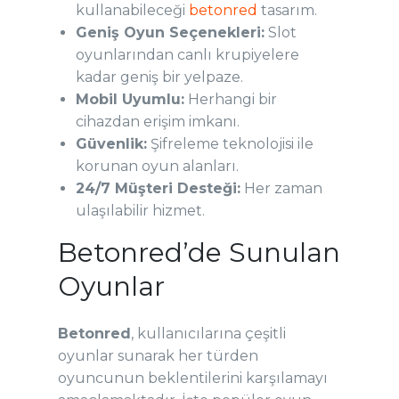
kullanabileceği
betonred
tasarım.
Geniş Oyun Seçenekleri:
Slot
oyunlarından canlı krupiyelere
kadar geniş bir yelpaze.
Mobil Uyumlu:
Herhangi bir
cihazdan erişim imkanı.
Güvenlik:
Şifreleme teknolojisi ile
korunan oyun alanları.
24/7 Müşteri Desteği:
Her zaman
ulaşılabilir hizmet.
Betonred’de Sunulan
Oyunlar
Betonred
, kullanıcılarına çeşitli
oyunlar sunarak her türden
oyuncunun beklentilerini karşılamayı