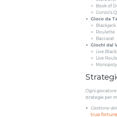
Book of 
Gonzo’s Q
Gioco da Ta
Blackjack
Roulette
Baccarat
Giochi dal V
Live Black
Live Roul
Monopoly 
Strategi
Ogni giocatore 
strategie per m
Gestione del
true fortun