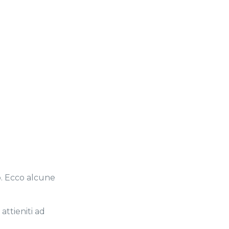
ò. Ecco alcune
attieniti ad