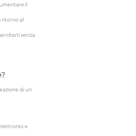
aumentare il
ritorno al
sercitarti senza
e?
creazione di un
lettronici e