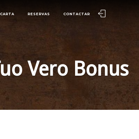
CARTA
RESERVAS
CONTACTAR
 Tuo Vero Bonus