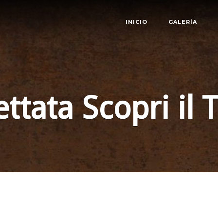
INICIO
GALERÍA
ttata Scopri il