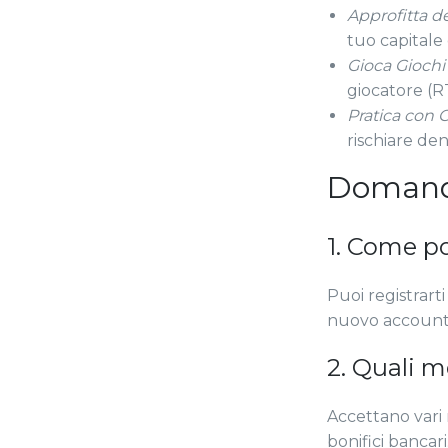
Approfitta d
tuo capitale 
Gioca Giochi
giocatore (RT
Pratica con G
rischiare den
Domand
1. Come po
Puoi registrarti
nuovo account
2. Quali 
Accettano vari 
bonifici bancari