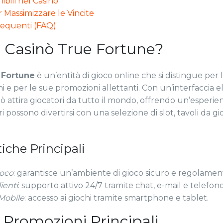
ibili nel Casinò
r Massimizzare le Vincite
equenti (FAQ)
l Casinò True Fortune?
 Fortune
è un’entità di gioco online che si distingue per 
 e per le sue promozioni allettanti. Con un’interfaccia 
sinò attira giocatori da tutto il mondo, offrendo un’esperie
ri possono divertirsi con una selezione di slot, tavoli da gi
tiche Principali
ioco
: garantisce un’ambiente di gioco sicuro e regolamen
ienti
: supporto attivo 24/7 tramite chat, e-mail e telefono
Mobile
: accesso ai giochi tramite smartphone e tablet.
 Promozioni Principali