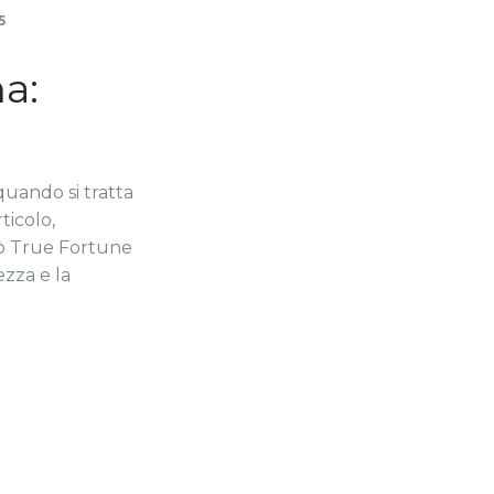
5
a:
quando si tratta
ticolo,
inò True Fortune
ezza e la