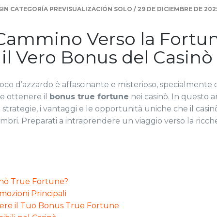
SIN CATEGORÍA
PREVISUALIZACIÓN SOLO
/
29 DE DICIEMBRE DE 202
 Cammino Verso la Fortun
 il Vero Bonus del Casinò
oco d’azzardo è affascinante e misterioso, specialmente 
e ottenere il
bonus true fortune
nei casinò. In questo ar
strategie, i vantaggi e le opportunità uniche che il cas
embri. Preparati a intraprendere un viaggio verso la ricch
sinò True Fortune?
ozioni Principali
re il Tuo Bonus True Fortune