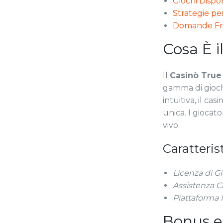
Giochi Dispon
Strategie pe
Domande Fr
Cosa È i
Il
Casinò True
gamma di giochi
intuitiva, il ca
unica. I giocato
vivo.
Caratteris
Licenza di G
Assistenza Cl
Piattaforma 
Bonus e